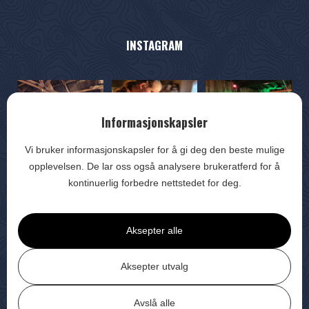
INSTAGRAM
Informasjonskapsler
Vi bruker informasjonskapsler for å gi deg den beste mulige
opplevelsen. De lar oss også analysere brukeratferd for å
kontinuerlig forbedre nettstedet for deg.
Aksepter alle
Se flere bilder
Aksepter utvalg
© Alle rettigheter | Hos Oss – Catering og Selskapsmat AS
Avslå alle